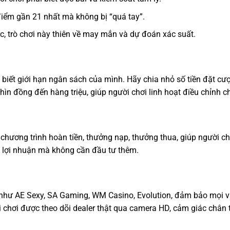
 điểm gần 21 nhất mà không bị “quá tay”.
ắc, trò chơi này thiên về may mắn và dự đoán xác suất.
biết giới hạn ngân sách của mình. Hãy chia nhỏ số tiền đặt c
ìn đồng đến hàng triệu, giúp người chơi linh hoạt điều chỉnh ch
hương trình hoàn tiền, thưởng nạp, thưởng thua, giúp người chơi 
ng lợi nhuận mà không cần đầu tư thêm.
 như AE Sexy, SA Gaming, WM Casino, Evolution, đảm bảo mọi v
i chơi được theo dõi dealer thật qua camera HD, cảm giác chân