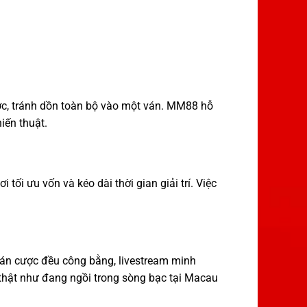
ược, tránh dồn toàn bộ vào một ván. MM88 hỗ
iến thuật.
tối ưu vốn và kéo dài thời gian giải trí. Việc
án cược đều công bằng, livestream minh
 thật như đang ngồi trong sòng bạc tại Macau