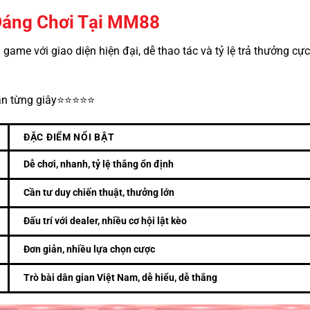
Đáng Chơi Tại MM88
me với giao diện hiện đại, dễ thao tác và tỷ lệ trả thưởng cực
dẫn từng giây⭐⭐⭐⭐⭐
ĐẶC ĐIỂM NỔI BẬT
Dễ chơi, nhanh, tỷ lệ thắng ổn định
Cần tư duy chiến thuật, thưởng lớn
Đấu trí với dealer, nhiều cơ hội lật kèo
Đơn giản, nhiều lựa chọn cược
Trò bài dân gian Việt Nam, dễ hiểu, dễ thắng