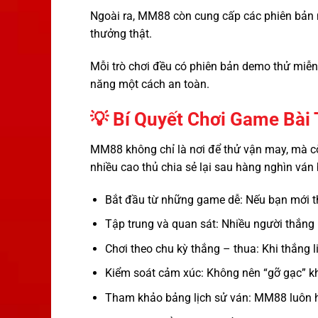
Ngoài ra, MM88 còn cung cấp các phiên bản 
thưởng thật.
Mỗi trò chơi đều có phiên bản demo thử miễn p
năng một cách an toàn.
💡 Bí Quyết Chơi Game Bài
MM88 không chỉ là nơi để thử vận may, mà còn
nhiều cao thủ chia sẻ lại sau hàng nghìn ván 
Bắt đầu từ những game dễ: Nếu bạn mới th
Tập trung và quan sát: Nhiều người thắng 
Chơi theo chu kỳ thắng – thua: Khi thắng 
Kiểm soát cảm xúc: Không nên “gỡ gạc” khi 
Tham khảo bảng lịch sử ván: MM88 luôn hiể