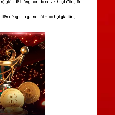
ớm) giúp dễ thắng hơn do server hoạt động ổn
tiền riêng cho game bài – cơ hội gia tăng