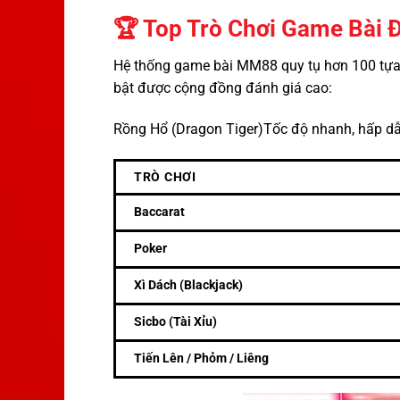
🏆 Top Trò Chơi Game Bài 
Hệ thống game bài MM88 quy tụ hơn 100 tựa ga
bật được cộng đồng đánh giá cao:
Rồng Hổ (Dragon Tiger)Tốc độ nhanh, hấp 
TRÒ CHƠI
Baccarat
Poker
Xì Dách (Blackjack)
Sicbo (Tài Xỉu)
Tiến Lên / Phỏm / Liêng