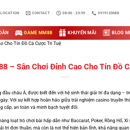
LOCATION
CONTACT
08:00 - 23:59
0919123688
DẪN
GAME MM88
KHUYẾN MÃI
BLOG M
 Cho Tín Đồ Cá Cược Trí Tuệ
 – Sân Chơi Đỉnh Cao Cho Tín Đồ C
đầu châu Á, được biết đến với hệ sinh thái giải trí đa dạng – 
gày. Với sự kết hợp hoàn hảo giữa trải nghiệm casino truyền t
g cấp, an toàn và minh bạch tuyệt đối.
g loạt trò chơi bài hấp dẫn như Baccarat, Poker, Rồng Hổ, Xì 
iải trí đơn thuần, mà còn là nơi thể hiện bản lĩnh, khả năng qua